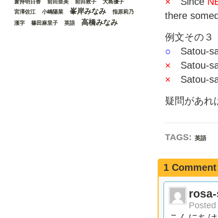
×
Since
N
倉持明日香
前田亜美
前田敦子
大島優子
峯岸みなみ
宮澤佐江
小嶋陽菜
指原莉乃
there somed
高橋みなみ
漢字
篠田麻里子
英語
例文その３
○
Satou-san’
×
Satou-san’
×
Satou-san’
疑問があれ
TAGS:
英語
1 Comment
rosa
Poste
こんにちは