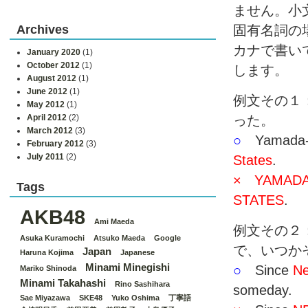
ません。小
Archives
固有名詞の
カナで書い
January 2020
(1)
October 2012
(1)
します。
August 2012
(1)
June 2012
(1)
例文その１
May 2012
(1)
April 2012
(2)
った。
March 2012
(3)
○
Yamada-sa
February 2012
(3)
July 2011
(2)
States
.
×
YAMAD
Tags
STATES
.
AKB48
Ami Maeda
例文その２
Asuka Kuramochi
Atsuko Maeda
Google
で、いつか
Japan
Haruna Kojima
Japanese
Minami Minegishi
○
Since
Ne
Mariko Shinoda
Minami Takahashi
Rino Sashihara
someday.
Sae Miyazawa
SKE48
Yuko Oshima
丁寧語