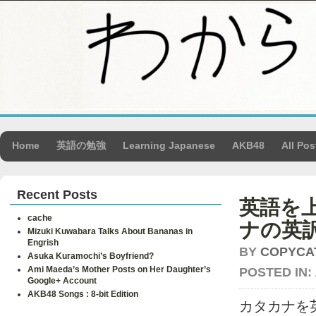
Home
英語の勉強
Learning Japanese
AKB48
All Pos
Recent Posts
英語を
cache
ナの英
Mizuki Kuwabara Talks About Bananas in
Engrish
BY
COPYCA
Asuka Kuramochi’s Boyfriend?
Ami Maeda’s Mother Posts on Her Daughter’s
POSTED IN:
Google+ Account
AKB48 Songs : 8-bit Edition
カタカナを